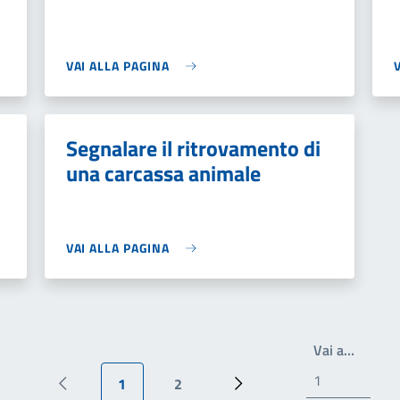
VAI ALLA PAGINA
Segnalare il ritrovamento di
una carcassa animale
VAI ALLA PAGINA
Write t
Vai a…
1
2
Pagina precedente
Pagina attuale
Page
Prossima pagina