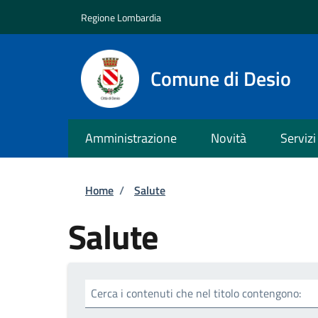
Salta al contenuto principale
Skip to footer content
Regione Lombardia
Comune di Desio
Amministrazione
Novità
Servizi
Briciole di pane
Home
/
Salute
Salute
Cerca i contenuti che nel titolo contengono: