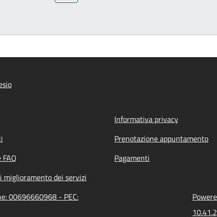
esio
Informativa privacy
i
Prenotazione appuntamento
e FAQ
Pagamenti
i miglioramento dei servizi
one: 00696660968 - PEC:
Powered
10.41.2