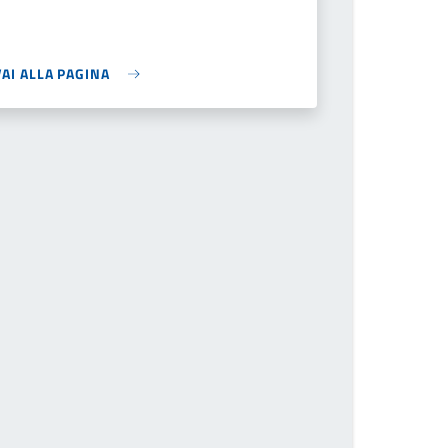
VAI ALLA PAGINA
he page number you want to go to