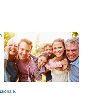
i
tuzionale
.