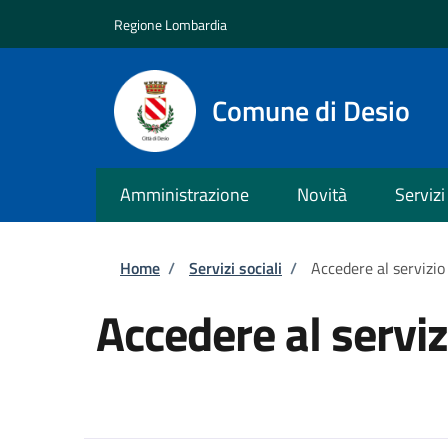
Salta al contenuto principale
Skip to footer content
Regione Lombardia
Comune di Desio
Amministrazione
Novità
Servizi
Briciole di pane
Home
/
Servizi sociali
/
Accedere al servizio
Accedere al serviz