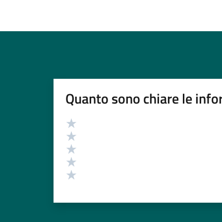
Quanto sono chiare le info
Valutazione
Valuta 5 stelle su 5
Valuta 4 stelle su 5
Valuta 3 stelle su 5
Valuta 2 stelle su 5
Valuta 1 stelle su 5