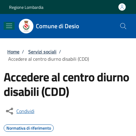
Salta al contenuto principale
Skip to footer content
Regione Lombardia
Comune di Desio
Briciole di pane
Home
/
Servizi sociali
/
Accedere al centro diurno disabili (CDD)
Accedere al centro diurno
disabili (CDD)
Condividi
Normativa di riferimento