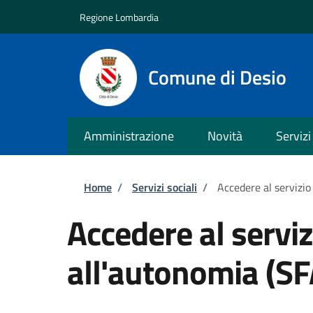
Salta al contenuto principale
Skip to footer content
Regione Lombardia
Comune di Desio
Amministrazione
Novità
Servizi
Briciole di pane
Home
/
Servizi sociali
/
Accedere al servizio
Accedere al servi
all'autonomia (SF