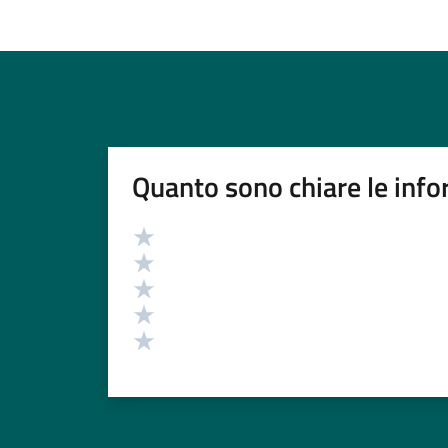
Quanto sono chiare le info
Valutazione
Valuta 5 stelle su 5
Valuta 4 stelle su 5
Valuta 3 stelle su 5
Valuta 2 stelle su 5
Valuta 1 stelle su 5