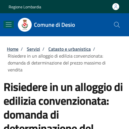
Salta al contenuto principale
Skip to footer content
Regione Lombardia
Comune di Desio
Briciole di pane
Home
/
Servizi
/
Catasto e urbanistica
/
Risiedere in un alloggio di edilizia convenzionata:
domanda di determinazione del prezzo massimo di
vendita
Risiedere in un alloggio di
edilizia convenzionata:
domanda di
determinazione del