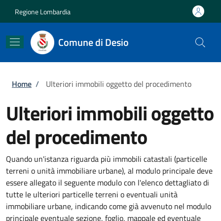
Salta al contenuto principale
Skip to footer content
Regione Lombardia
Comune di Desio
Briciole di pane
Home
/
Ulteriori immobili oggetto del procedimento
Ulteriori immobili oggetto
del procedimento
Quando un'istanza riguarda più immobili catastali (particelle
terreni o unità immobiliare urbane), al modulo principale deve
essere allegato il seguente modulo con l'elenco dettagliato di
tutte le ulteriori particelle terreni o eventuali unità
immobiliare urbane, indicando come già avvenuto nel modulo
principale eventuale sezione, foglio, mappale ed eventuale