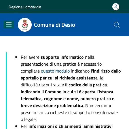
Salta al contenuto principale
Skip to footer content
Regione Lombardia
Comune di Desio
Per avere
supporto informatico
nella
presentazione di una pratica è necessario
compilare
questo modulo
indicando
l'indirizzo dello
sportello per cui si richiede assistenza
, la
difficoltà riscontrata e il
codice della pratica
,
indicando il Comune in cui si è aperta l'istanza
telematica, cognome e nome, numero pratica e
breve descrizione problematica
.
Non verranno
prese in carico richieste di supporto consulenziale
o legale.
Per
informazioni o chiarimenti amministrativi