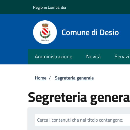
Salta al contenuto principale
Skip to footer content
Regione Lombardia
Comune di Desio
Amministrazione
Novità
Servizi
Briciole di pane
Home
/
Segreteria generale
Segreteria genera
Cerca i contenuti che nel titolo contengono: