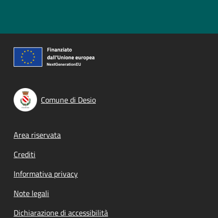
Comune di Desio
Footer menu
Area riservata
Crediti
Informativa privacy
Note legali
Dichiarazione di accessibilità