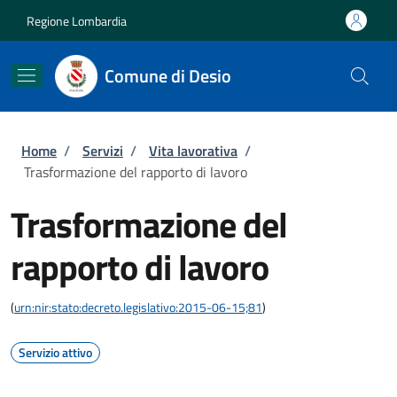
Salta al contenuto principale
Skip to footer content
Regione Lombardia
Comune di Desio
Briciole di pane
Home
/
Servizi
/
Vita lavorativa
/
Trasformazione del rapporto di lavoro
Trasformazione del
rapporto di lavoro
(
urn:nir:stato:decreto.legislativo:2015-06-15;81
)
Servizio attivo