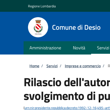
Salta al contenuto principale
Skip to footer content
Regione Lombardia
Comune di Desio
Amministrazione
Novità
Servizi
Briciole di pane
Home
/
Servizi
/
Imprese e commercio
/
R
Rilascio dell'auto
svolgimento di pu
(
urn:nir:presidente.repubblica:decreto:1992-12-16;495~ar