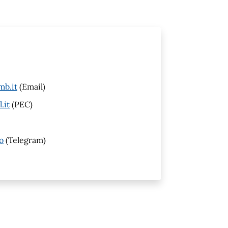
mb.it
(Email)
.it
(PEC)
o
(Telegram)