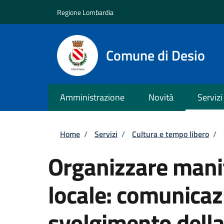
Salta al contenuto principale
Skip to footer content
Regione Lombardia
Comune di Desio
Amministrazione
Novità
Servizi
Briciole di pane
Home
/
Servizi
/
Cultura e tempo libero
/
Organizzare manif
locale: comunicaz
svolgimento dell