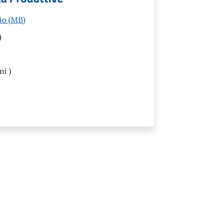
io (MB)
)
ni )