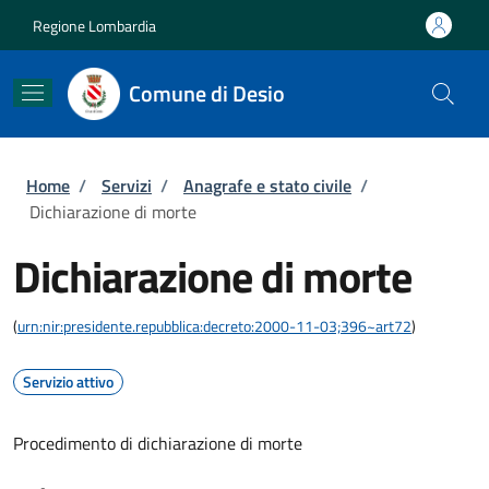
Salta al contenuto principale
Skip to footer content
Regione Lombardia
Comune di Desio
Briciole di pane
Home
/
Servizi
/
Anagrafe e stato civile
/
Dichiarazione di morte
Dichiarazione di morte
(
urn:nir:presidente.repubblica:decreto:2000-11-03;396~art72
)
Servizio attivo
Procedimento di dichiarazione di morte