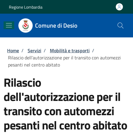
Salta al contenuto principale
Skip to footer content
Regione Lombardia
Comune di Desio
Briciole di pane
Home
/
Servizi
/
Mobilità e trasporti
/
Rilascio dell'autorizzazione per il transito con automezzi
pesanti nel centro abitato
Rilascio
dell'autorizzazione per il
transito con automezzi
pesanti nel centro abitato