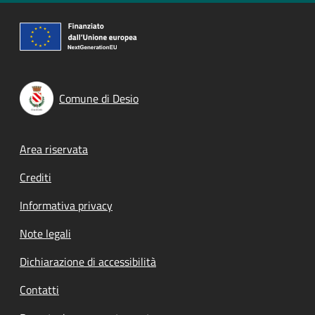
Comune di Desio
Footer menu
Area riservata
Crediti
Informativa privacy
Note legali
Dichiarazione di accessibilità
Contatti