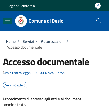
Salta al contenuto principale
Skip to footer content
Regione Lombardia
Comune di Desio
Briciole di pane
Home
/
Servizi
/
Autorizzazioni
/
Accesso documentale
Accesso documentale
(
urn:nir:stato:legge:1990-08-07;241~art22
)
Servizio attivo
Procedimento di accesso agli atti e ai documenti
amministrativi