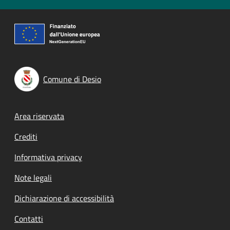
Comune di Desio
Footer menu
Area riservata
Crediti
Informativa privacy
Note legali
Dichiarazione di accessibilità
Contatti