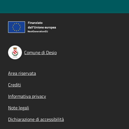
Comune di Desio
Footer menu
Area riservata
Crediti
Informativa privacy
Note legali
Dichiarazione di accessibilità