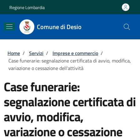
Salta al contenuto principale
Skip to footer content
Regione Lombardia
Comune di Desio
Briciole di pane
Home
/
Servizi
/
Imprese e commercio
/
Case funerarie: segnalazione certificata di avvio, modifica,
variazione o cessazione dell'attività
Case funerarie:
segnalazione certificata di
avvio, modifica,
variazione o cessazione