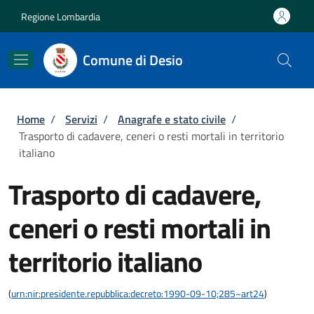
Salta al contenuto principale
Skip to footer content
Regione Lombardia
Comune di Desio
Briciole di pane
Home
/
Servizi
/
Anagrafe e stato civile
/
Trasporto di cadavere, ceneri o resti mortali in territorio
italiano
Trasporto di cadavere,
ceneri o resti mortali in
territorio italiano
(
urn:nir:presidente.repubblica:decreto:1990-09-10;285~art24
)