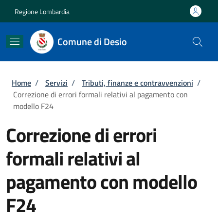
Salta al contenuto principale
Skip to footer content
Regione Lombardia
Comune di Desio
Briciole di pane
Home
/
Servizi
/
Tributi, finanze e contravvenzioni
/
Correzione di errori formali relativi al pagamento con
modello F24
Correzione di errori
formali relativi al
pagamento con modello
F24