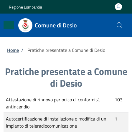
Salta al contenuto principale
Skip to footer content
Regione Lombardia
Comune di Desio
Briciole di pane
Home
/
Pratiche presentate a Comune di Desio
Pratiche presentate a Comune
di Desio
Attestazione di rinnovo periodico di conformità
103
antincendio
Autocertificazione di installazione o modifica di un
1
impianto di teleradiocomunicazione