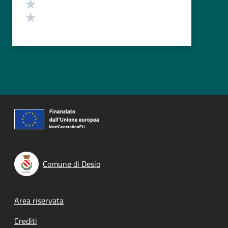
Valuta 2 stelle su 5
Valuta 1 stelle su 5
Comune di Desio
Footer menu
Area riservata
Crediti