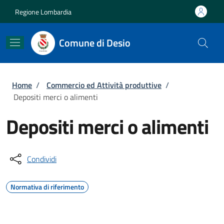
Salta al contenuto principale
Skip to footer content
Regione Lombardia
Comune di Desio
Briciole di pane
Home
/
Commercio ed Attività produttive
/
Depositi merci o alimenti
Depositi merci o alimenti
Condividi
Normativa di riferimento