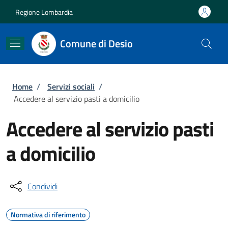
Salta al contenuto principale
Skip to footer content
Regione Lombardia
Comune di Desio
Briciole di pane
Home
/
Servizi sociali
/
Accedere al servizio pasti a domicilio
Accedere al servizio pasti
a domicilio
Condividi
Normativa di riferimento