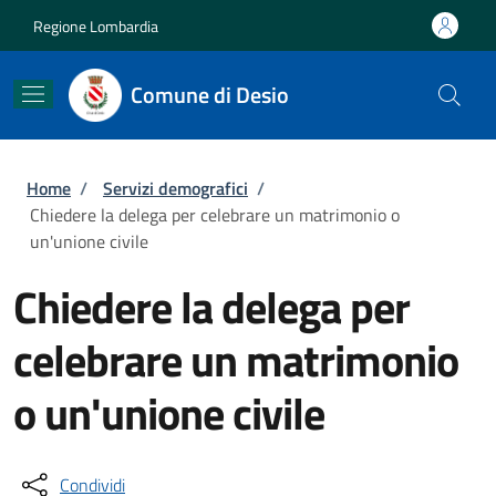
Salta al contenuto principale
Skip to footer content
Regione Lombardia
Comune di Desio
Briciole di pane
Home
/
Servizi demografici
/
Chiedere la delega per celebrare un matrimonio o
un'unione civile
Chiedere la delega per
celebrare un matrimonio
o un'unione civile
Condividi