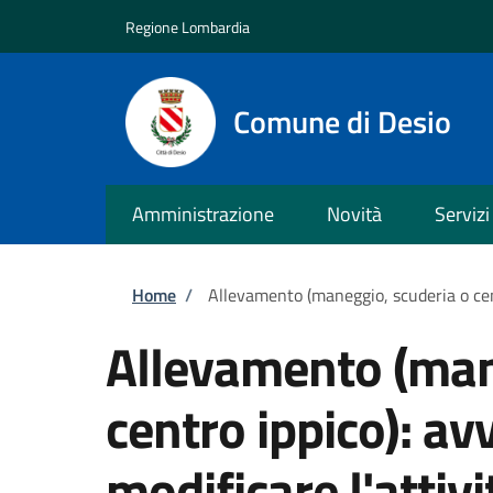
Salta al contenuto principale
Skip to footer content
Regione Lombardia
Comune di Desio
Amministrazione
Novità
Servizi
Briciole di pane
Home
/
Allevamento (maneggio, scuderia o centr
Allevamento (man
centro ippico): avv
modificare l'attivi