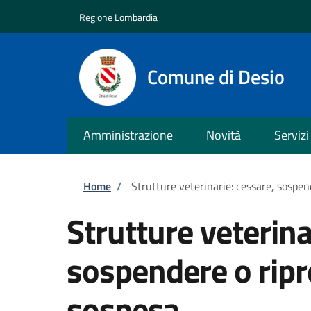
Salta al contenuto principale
Skip to footer content
Regione Lombardia
Comune di Desio
Amministrazione
Novità
Servizi
Briciole di pane
Home
/
Strutture veterinarie: cessare, sospen
Strutture veterina
sospendere o ripre
sospesa