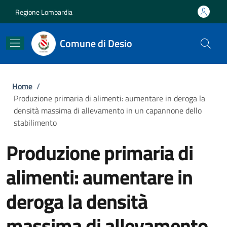
Salta al contenuto principale
Skip to footer content
Regione Lombardia
Comune di Desio
Briciole di pane
Home
/
Produzione primaria di alimenti: aumentare in deroga la
densità massima di allevamento in un capannone dello
stabilimento
Produzione primaria di
alimenti: aumentare in
deroga la densità
massima di allevamento