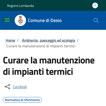
Salta al contenuto principale
Skip to footer content
Regione Lombardia
Comune di Desio
Briciole di pane
Home
/
Ambiente, paesaggio ed ecologia
/
Curare la manutenzione di impianti termici
Curare la manutenzione
di impianti termici
Condividi
Normativa di riferimento