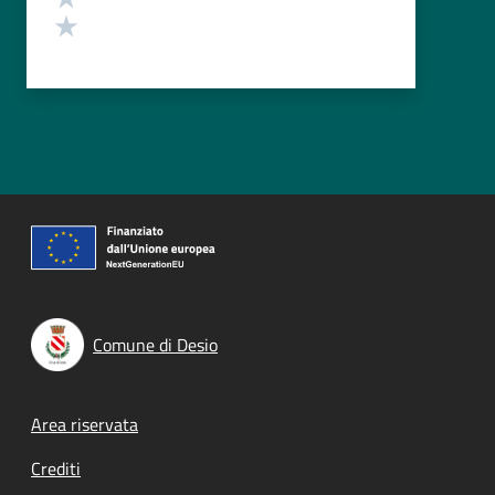
Valuta 1 stelle su 5
Comune di Desio
Footer menu
Area riservata
Crediti