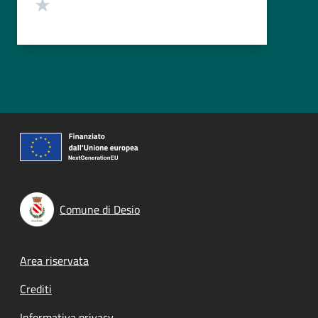
Valuta 1 stelle su 5
Comune di Desio
Footer menu
Area riservata
Crediti
Informativa privacy