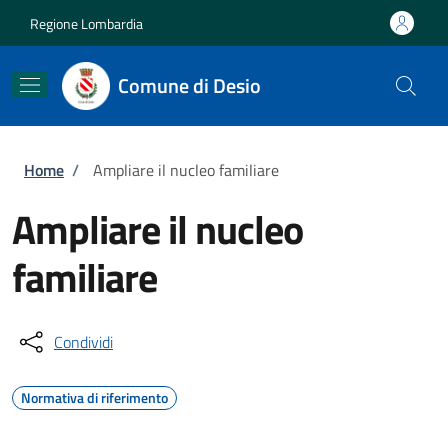
Salta al contenuto principale
Skip to footer content
Regione Lombardia
Comune di Desio
Briciole di pane
Home
/
Ampliare il nucleo familiare
Ampliare il nucleo
familiare
Condividi
Normativa di riferimento