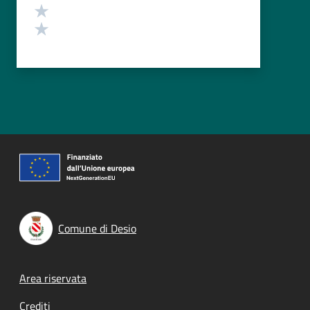
Valuta 2 stelle su 5
Valuta 1 stelle su 5
Comune di Desio
Footer menu
Area riservata
Crediti