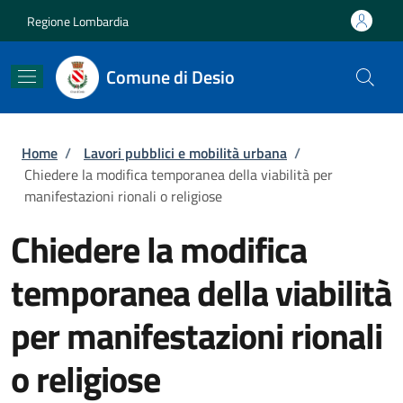
Salta al contenuto principale
Skip to footer content
Regione Lombardia
Comune di Desio
Briciole di pane
Home
/
Lavori pubblici e mobilità urbana
/
Chiedere la modifica temporanea della viabilità per
manifestazioni rionali o religiose
Chiedere la modifica
temporanea della viabilità
per manifestazioni rionali
o religiose