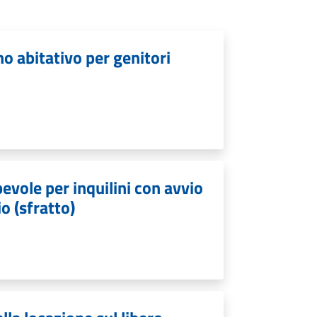
no abitativo per genitori
evole per inquilini con avvio
io (sfratto)