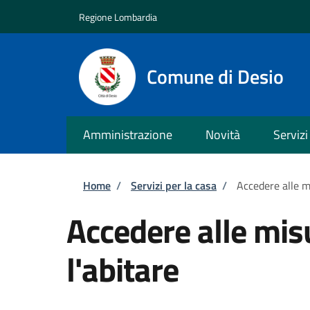
Salta al contenuto principale
Skip to footer content
Regione Lombardia
Comune di Desio
Amministrazione
Novità
Servizi
Briciole di pane
Home
/
Servizi per la casa
/
Accedere alle m
Accedere alle mis
l'abitare