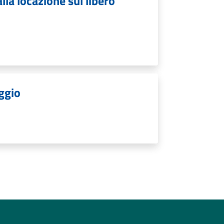
lla locazione sul libero
oggio