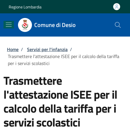
Salta al contenuto principale
Skip to footer content
Regione Lombardia
Comune di Desio
Briciole di pane
Home
/
Servizi per l'infanzia
/
Trasmettere l'attestazione ISEE per il calcolo della tariffa
per i servizi scolastici
Trasmettere
l'attestazione ISEE per il
calcolo della tariffa per i
servizi scolastici