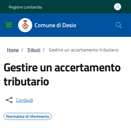
Salta al contenuto principale
Skip to footer content
Regione Lombardia
Comune di Desio
Briciole di pane
Home
/
Tributi
/
Gestire un accertamento tributario
Gestire un accertamento
tributario
Condividi
Normativa di riferimento