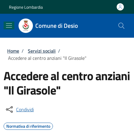
Salta al contenuto principale
Skip to footer content
Regione Lombardia
Comune di Desio
Briciole di pane
Home
/
Servizi sociali
/
Accedere al centro anziani "Il Girasole"
Accedere al centro anziani
"Il Girasole"
Condividi
Normativa di riferimento