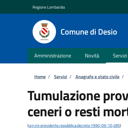
Salta al contenuto principale
Skip to footer content
Regione Lombardia
Comune di Desio
Amministrazione
Novità
Servizi
Briciole di pane
Home
/
Servizi
/
Anagrafe e stato civile
/
Tumulazione provv
ceneri o resti mor
(
urn:nir:presidente.repubblica:decreto:1990-09-10;285
)