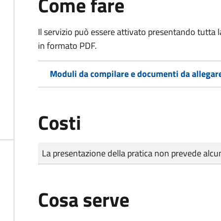
Come fare
Il servizio può essere attivato presentando tutta
in formato PDF.
Moduli da compilare e documenti da allegar
Costi
Tipo di pagamento
Importo
La presentazione della pratica non prevede al
Cosa serve