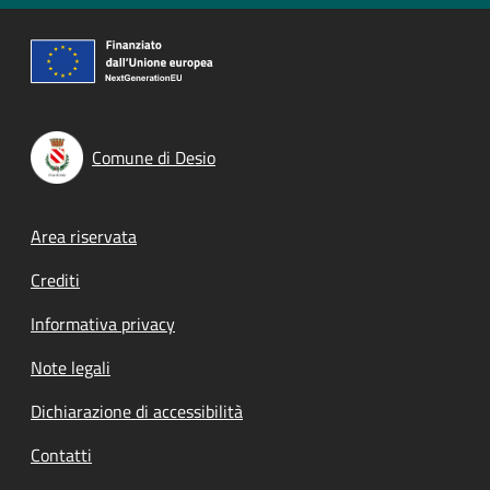
Comune di Desio
Footer menu
Area riservata
Crediti
Informativa privacy
Note legali
Dichiarazione di accessibilità
Contatti