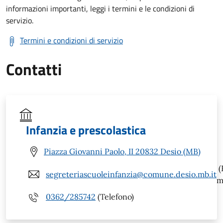
informazioni importanti, leggi i termini e le condizioni di
servizio.
Termini e condizioni di servizio
Contatti
Infanzia e prescolastica
Piazza Giovanni Paolo, II 20832 Desio (MB)
(
segreteriascuoleinfanzia@comune.desio.mb.it
m
0362/285742
(Telefono)