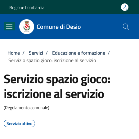
Salta al contenuto principale
Skip to footer content
Regione Lombardia
Comune di Desio
Briciole di pane
Home
/
Servizi
/
Educazione e formazione
/
Servizio spazio gioco: iscrizione al servizio
Servizio spazio gioco:
iscrizione al servizio
(Regolamento comunale)
Servizio attivo