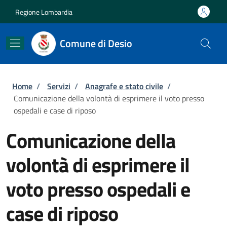
Salta al contenuto principale
Skip to footer content
Regione Lombardia
Comune di Desio
Briciole di pane
Home
/
Servizi
/
Anagrafe e stato civile
/
Comunicazione della volontà di esprimere il voto presso
ospedali e case di riposo
Comunicazione della
volontà di esprimere il
voto presso ospedali e
case di riposo