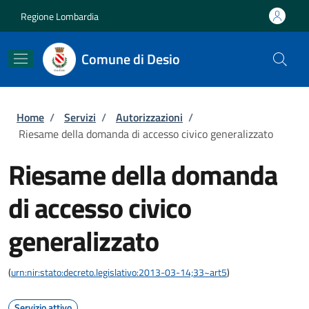
Salta al contenuto principale
Skip to footer content
Regione Lombardia
Comune di Desio
Briciole di pane
Home
/
Servizi
/
Autorizzazioni
/
Riesame della domanda di accesso civico generalizzato
Riesame della domanda
di accesso civico
generalizzato
(
urn:nir:stato:decreto.legislativo:2013-03-14;33~art5
)
Servizio attivo