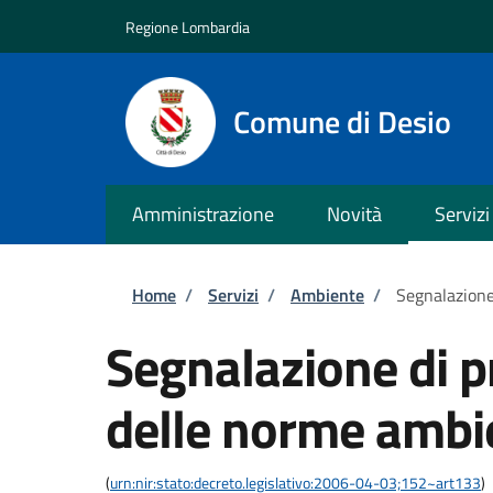
Salta al contenuto principale
Skip to footer content
Regione Lombardia
Comune di Desio
Amministrazione
Novità
Servizi
Briciole di pane
Home
/
Servizi
/
Ambiente
/
Segnalazione
Segnalazione di p
delle norme ambi
(
urn:nir:stato:decreto.legislativo:2006-04-03;152~art133
)