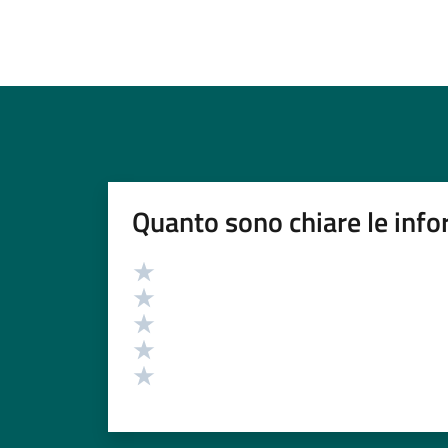
Quanto sono chiare le info
Valutazione
Valuta 5 stelle su 5
Valuta 4 stelle su 5
Valuta 3 stelle su 5
Valuta 2 stelle su 5
Valuta 1 stelle su 5