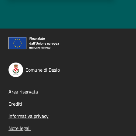
Comune di Desio
Footer menu
Area riservata
Crediti
Informativa privacy
Note legali