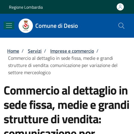
Salta al contenuto principale
Skip to footer content
Regione Lombardia
Comune di Desio
Briciole di pane
Home
/
Servizi
/
Imprese e commercio
/
Commercio al dettaglio in sede fissa, medie e grandi
strutture di vendita: comunicazione per variazione del
settore merceologico
Commercio al dettaglio in
sede fissa, medie e grandi
strutture di vendita:
comunicazione per