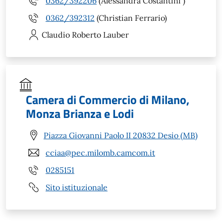
0362/392206
(Alessandra Costantini )
0362/392312
(Christian Ferrario)
Claudio Roberto
Lauber
Camera di Commercio di Milano,
Monza Brianza e Lodi
Piazza Giovanni Paolo II 20832 Desio (MB)
cciaa@pec.milomb.camcom.it
0285151
Sito istituzionale