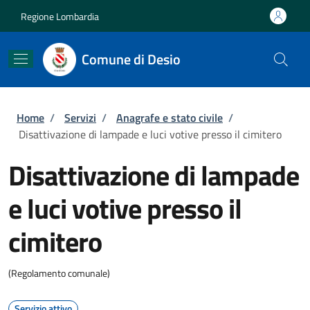
Salta al contenuto principale
Skip to footer content
Regione Lombardia
Comune di Desio
Briciole di pane
Home
/
Servizi
/
Anagrafe e stato civile
/
Disattivazione di lampade e luci votive presso il cimitero
Disattivazione di lampade
e luci votive presso il
cimitero
(Regolamento comunale)
Servizio attivo