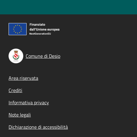
Comune di Desio
Footer menu
Area riservata
Crediti
Informativa privacy
Note legali
Dichiarazione di accessibilità