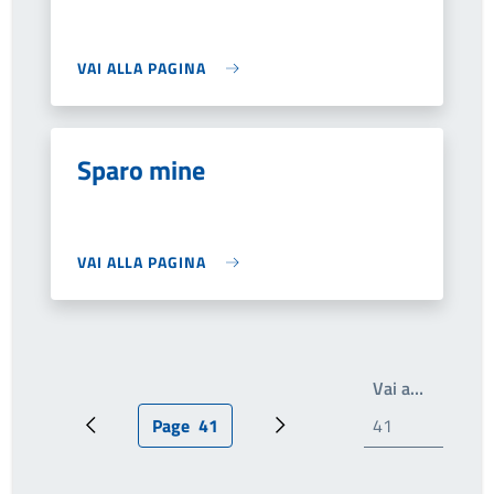
VAI ALLA PAGINA
Sparo mine
VAI ALLA PAGINA
Write th
Vai a…
Page
41
Pagina precedente
Pagina attuale
Prossima pagina