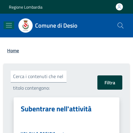
Salta al contenuto principale
Skip to footer content
Regione Lombardia
Comune di Desio
Briciole di pane
Home
Cerca i contenuti che nel
titolo contengono:
Subentrare nell'attività