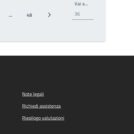
Write the page number
Vai a…
…
48
e
Ultima pagina
Prossima pagina
Note legali
Richiedi assistenza
Riepilogo valutazioni