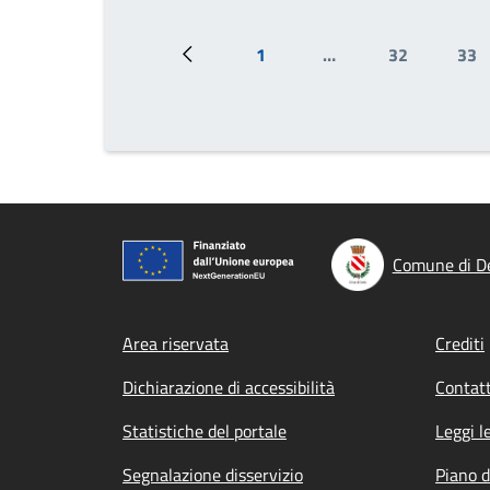
1
…
32
33
Pagina precedente
Prima pagina
Page
Pa
Comune di D
Footer menu
Area riservata
Crediti
Dichiarazione di accessibilità
Contatt
Statistiche del portale
Leggi l
Segnalazione disservizio
Piano d