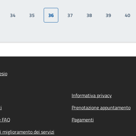
34
35
36
37
38
39
40
ge
Page
Page
Pagina attuale
Page
Page
Page
Pag
esio
Informativa privacy
i
Prenotazione appuntamento
e FAQ
Pagamenti
i miglioramento dei servizi